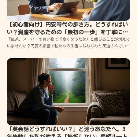
【初心者向け】円安時代の歩き方。どうすればい
い？資産を守るための「最初の一歩」を丁寧にガ
イドします
「最近、スーパーの買い物で『高くなったな』と感じることが増えて
いませんか？円安の影響で私たちの生活はじわじわと圧迫されていま
すが、実は正しい知識さえあれば、この変化を味方につけることも可
能です。私も昔は無知ゆえに大失敗をしましたが、その経験を元に、
誰でも今日からできる『資産を守る方法』を優しくお伝え...
「英会話どうすればいい？」と迷うあなたへ。3
年失敗した私が教える「挫折しない」最短ルート