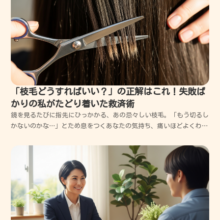
「枝毛どうすればいい？」の正解はこれ！失敗ば
かりの私がたどり着いた救済術
鏡を見るたびに指先にひっかかる、あの忌々しい枝毛。「もう切るし
かないのかな…」とため息をつくあなたの気持ち、痛いほどよくわか
ります。かつての私も、枝毛を無理やり引きちぎっては後悔し、高価
なトリートメントを無駄にする日々を送っていました。でも、正しい
知識とちょっとしたコツさえ掴めれば、あなたの髪は必ず...