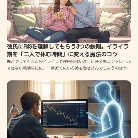
彼氏にPMSを理解してもらう3つの鉄則。イライラ
期を「二人で休む時間」に変える魔法のコツ
毎月やってくるあのイライラや理由のない涙。自分でもコントロール
できない感情の波に、一番近くにいる彼を巻き込んでしまうのは本当
に辛いですよね。この記事では、私が何度も失敗し、彼と衝突してボ
ロボロになった経験から学んだ「PMS期を二人で穏やかに過ごすため
の具体的な伝え方」を優しく解説します。この記事を読...