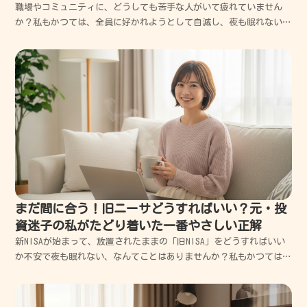
職場やコミュニティに、どうしても苦手な人がいて疲れていません
か？私もかつては、全員に好かれようとして自滅し、夜も眠れないほ
ど悩んだ経験があります。でも大丈夫、考え方を少し変えるだけで、
驚くほど心が軽くなります。この記事では、私が失敗から学んだ「嫌
いな人」と上手く距離を置くコツを丁寧にお伝えしますね。...
まだ間に合う！旧ニーサどうすればいい？元・投
資迷子の私がたどり着いた一番やさしい正解
新NISAが始まって、放置されたままの「旧NISA」をどうすればいい
か不安で夜も眠れない、なんてことはありませんか？私もかつては投
資の画面を開くたびに溜息をついていた「投資迷子」だったので、そ
のモヤモヤする気持ちは痛いほどよく分かります。結論からお伝えす
ると、旧NISAは「急いで売る必要はないけれど...