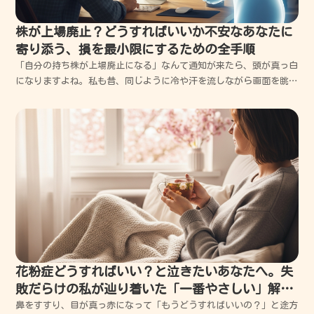
株が上場廃止？どうすればいいか不安なあなたに
寄り添う、損を最小限にするための全手順
「自分の持ち株が上場廃止になる」なんて通知が来たら、頭が真っ白
になりますよね。私も昔、同じように冷や汗を流しながら画面を眺め
ていた経験があるので、その不安は痛いほどよく分かります。でも、
まずは深呼吸してください。上場廃止には「最悪のケース」だけでな
く、実は「株主にとってプラスになるケース」も存在する...
花粉症どうすればいい？と泣きたいあなたへ。失
敗だらけの私が辿り着いた「一番やさしい」解決
策
鼻をすすり、目が真っ赤になって「もうどうすればいいの？」と途方