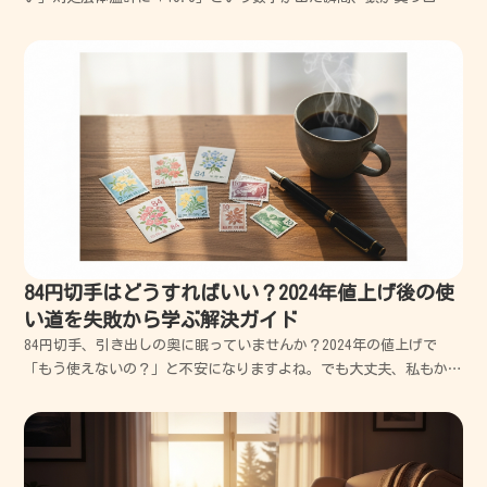
なって心臓がバクバクしますよね。私も過去に一人暮らしで高熱を出
した時、怖くて仕方がなかったのを今でも鮮明に覚えています。当時
の私は知識もなく、暗い部屋でただ震えているだけ...
84円切手はどうすればいい？2024年値上げ後の使
い道を失敗から学ぶ解決ガイド
84円切手、引き出しの奥に眠っていませんか？2024年の値上げで
「もう使えないの？」と不安になりますよね。でも大丈夫、私もかつ
て古い切手を使いそびれて大失敗した経験がありますが、実は賢い使
い道がたくさんあるんです。今回は、あなたの手元の切手を無駄にせ
ず、スッキリ解決する方法を私の失敗談も交えながら、...