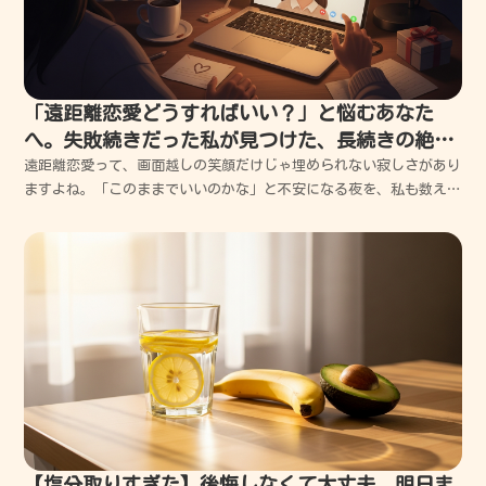
「遠距離恋愛どうすればいい？」と悩むあなた
へ。失敗続きだった私が見つけた、長続きの絶対
条件
遠距離恋愛って、画面越しの笑顔だけじゃ埋められない寂しさがあり
ますよね。「このままでいいのかな」と不安になる夜を、私も数え切
れないほど過ごしてきました。でも大丈夫、私の失敗から学んだ「心
の距離を縮めるコツ」をすべてお伝えするので、一緒に一歩ずつ進ん
でいきましょう。遠距離恋愛はどうすればいい？私が何度...
【塩分取りすぎた】後悔しなくて大丈夫。明日ま