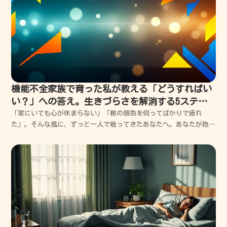
機能不全家族で育った私が教える「どうすればい
い？」への答え。生きづらさを解消する5ステッ
プ
「家にいても心が休まらない」「親の顔色を伺ってばかりで疲れ
た」。そんな風に、ずっと一人で戦ってきたあなたへ。あなたが抱え
ている生きづらさは、あなたのせいではありません。私もかつては同
じ場所で、出口が見えずに何度も壁にぶつかってきました。今日は、
機能不全家族の中でボロボロになった私が、どん底から少しず...