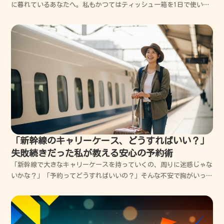
に暮れているあなたへ。私もかつてはティッシュ一箱を1日で使い切
るほどの重症患者でしたが、数々の失敗を繰り返しながら自分に合っ
た向き合い方を見つけました。この記事では、あなたの辛さに寄り添
いながら、今日から少しずつ心が軽くなる具体的な方法を...
「新幹線のキャリーケース、どうすればいい？」
失敗続きだった私が教える安心の予約術
「新幹線で大きなキャリーケースを持っていくの、周りに迷惑じゃな
いかな？」「予約ってどうすればいいの？」そんな不安で胸がいっぱ
いになっていませんか？私もかつて、特大の荷物を抱えて駅の階段で
途方に暮れ、予約なしで乗り込んで冷や汗をかいた経験があります。
でも大丈夫、コツさえ掴めば新幹線の移動は驚くほど快適...