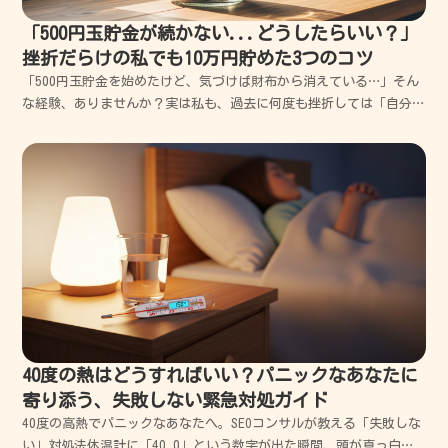
「500円玉貯金が続かない...どうしたらいい？」
挫折だらけの私でも10万円貯めた3つのコツ
「500円玉貯金を始めたけど、気づけば財布から消えている…」そん
な経験、ありませんか？実は私も、過去に何度も挫折しては「自分に
は根性がないんだ」と落ち込んできた一人です。でも、あるとき視点
を変えただけで、ついに10万円を貯めきることができました。今回
は、挫折だらけだった私だからこそ伝えられる、一番や...
40度の熱はどうすればいい？パニックなあなたに
寄り添う、失敗しない緊急対処ガイド
40度の高熱でパニックなあなたへ。SEOコンサルが教える「失敗しな
い」対処法体温計に「40.0」という数字が出た瞬間、頭が真っ白に