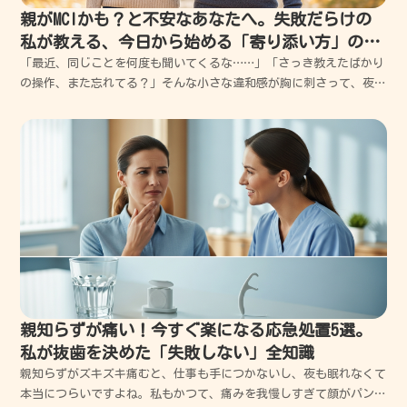
親がMCIかも？と不安なあなたへ。失敗だらけの
私が教える、今日から始める「寄り添い方」の正
解
「最近、同じことを何度も聞いてくるな……」「さっき教えたばかり
の操作、また忘れてる？」そんな小さな違和感が胸に刺さって、夜も
眠れない。そんな不安を抱えているあなたに、まずは「大丈夫です
よ」と伝えたいです。私は、親の異変に気づきながらも、対応を間違
えて何度も衝突し、後悔の涙を流してきた失敗だらけの人間...
親知らずが痛い！今すぐ楽になる応急処置5選。
私が抜歯を決めた「失敗しない」全知識
親知らずがズキズキ痛むと、仕事も手につかないし、夜も眠れなくて
本当につらいですよね。私もかつて、痛みを我慢しすぎて顔がパンパ