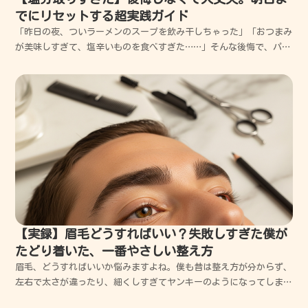
でにリセットする超実践ガイド
「昨日の夜、ついラーメンのスープを飲み干しちゃった」「おつまみ
が美味しすぎて、塩辛いものを食べすぎた……」そんな後悔で、パン
パンに張った顔を鏡で見て落ち込んでいませんか？でも、自分を責め
ないでくださいね。私もかつては「塩分大好き人間」で、翌朝の自分
の顔が別人のように膨らんで絶望したことが何度もありま...
【実録】眉毛どうすればいい？失敗しすぎた僕が
たどり着いた、一番やさしい整え方
眉毛、どうすればいいか悩みますよね。僕も昔は整え方が分からず、
左右で太さが違ったり、細くしすぎてヤンキーのようになってしまっ
たりと失敗の連続でした。でも大丈夫、正しいルールさえ知れば眉毛