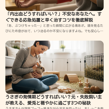
「内出血どうすればいい？」不安なあなたへ。す
ぐできる応急処置と早く治すコツを徹底解説
「あ、ぶつけちゃった…」と思った瞬間に広がる青あざ。鏡を見るた
びにため息が出て、いつ治るのか不安になりますよね。でも安心して
ください。今からお伝えする正しいケアを知れば、その不安は「早く
治る期待」に変わります。私がこれまでの失敗から学んだ、誰でもで
きる最短リカバリー術をプロの視点でわかりやすく解説し...
うさぎの発情期どうすればいい？元・失敗飼い主
が教える、愛兎と穏やかに過ごす3つの秘訣
うさぎさんが突然ブーブー鳴きながら足元を回ったり、おしっこを飛