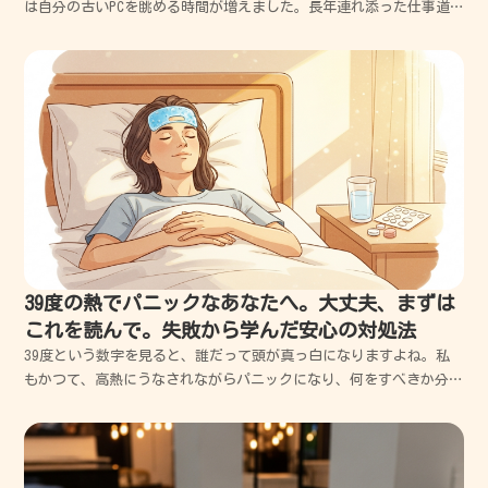
は自分の古いPCを眺める時間が増えました。長年連れ添った仕事道
具には、どうしても愛着が湧くものです。キーボードの隙間に詰まっ
た小さなホコリさえ、これまでの奮闘の証のように思えて、なかなか
手放す決心がつきませんよね。しかし、かつてWi...
39度の熱でパニックなあなたへ。大丈夫、まずは
これを読んで。失敗から学んだ安心の対処法
39度という数字を見ると、誰だって頭が真っ白になりますよね。私
もかつて、高熱にうなされながらパニックになり、何をすべきか分か
らず泣きそうになった経験があります。でも大丈夫、まずは深呼吸し
てください。この記事では、私の失敗談を交えながら、今すぐあなた
が取るべき行動を優しく、丁寧にお伝えしていきますね。...