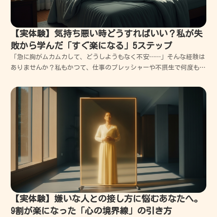
【実体験】気持ち悪い時どうすればいい？私が失
敗から学んだ「すぐ楽になる」5ステップ
「急に胸がムカムカして、どうしようもなく不安……」そんな経験は
ありませんか？私もかつて、仕事のプレッシャーや不摂生で何度も吐
き気に襲われ、そのたびに「どうすればいいの？」と一人で震えてい
ました。今回は、私の失敗談を交えつつ、あなたが今すぐ楽になるた
めの具体的なステップを優しく丁寧に解説します。大丈夫...
【実体験】嫌いな人との接し方に悩むあなたへ。
9割が楽になった「心の境界線」の引き方