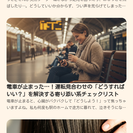
ばしたり…。どうしていいか分からず、つい声を荒らげてしまった過
去の私と同じように悩んでいませんか？今回は、私の失敗談を交えつ
つ、愛兎と穏やかに過ごすための具体的な解決策を優しくお伝えしま
す。一緒に解決していきましょうね。うさぎの発情期のサ...
電車が止まった…！運転見合わせの「どうすれば
いい？」を解決する寄り添い系チェックリスト
電車が止まると、心臓がバクバクして「どうしよう！」って焦っちゃ
いますよね。私も何度も駅のホームで途方に暮れて、泣きそうになっ
た経験があります。でも、大丈夫。落ち着いて一つずつ確認していけ
ば、必ず目的地にたどり着けますし、最悪の事態は避けられます。こ
の記事では、運転見合わせの時にあなたの心を軽くして、...