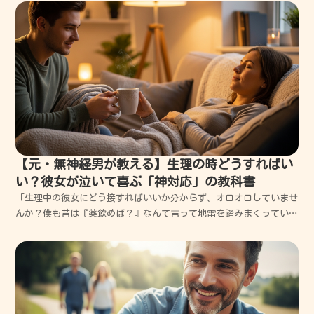
はあなたの印象を劇的に良くしてくれる最強の味方になります。僕と
一緒に、一番やさしい整え方を学んでいきましょう。眉毛...
【元・無神経男が教える】生理の時どうすればい
い？彼女が泣いて喜ぶ「神対応」の教科書
「生理中の彼女にどう接すればいいか分からず、オロオロしていませ
んか？僕も昔は『薬飲めば？』なんて言って地雷を踏みまくっていま
した。でも、正しい知識と少しの気遣いがあれば、二人の絆を深める
チャンスに変えられるんです。実体験に基づいた、失敗しない神対応
の極意を全てお伝えします。」生理の正体を知ることから...