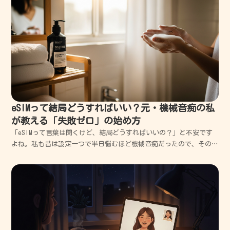
泥を啜るような経験をしてきました。この記事では、日本...
eSIMって結局どうすればいい？元・機械音痴の私
が教える「失敗ゼロ」の始め方
「eSIMって言葉は聞くけど、結局どうすればいいの？」と不安です
よね。私も昔は設定一つで半日悩むほど機械音痴だったので、その気
持ちが痛いほどよくわかります。でも大丈夫、コツさえ掴めば5分で
終わります。今日からあなたも、スマホをもっと自由で便利に使える
ようになりますよ。私と一緒に、一歩ずつ進んでいきま...