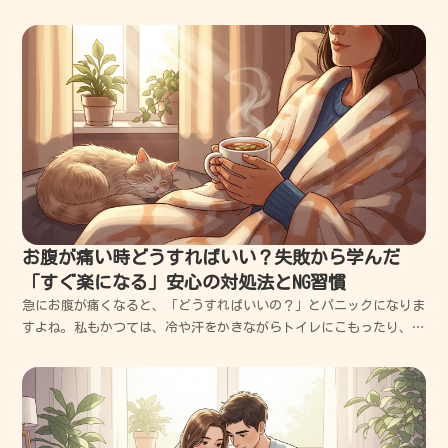
ンに腫れ上がり、結局泣きながら歯医者に駆け込んだ苦い経験があり
ます。今回は、今すぐその痛みを和らげる応急処置と、後悔しないた
めの抜歯の知識を、私の失敗談も交えて分かりやすくお伝...
お腹が痛い時どうすればいい？失敗から学んだ
「すぐ楽になる」安心の対処法とNG習慣
急にお腹が痛くなると、「どうすればいいの？」とパニックになりま
すよね。私もかつては、冷や汗をかきながらトイレにこもったり、原
因がわからず不安で夜を明かしたりしたことが何度もありました。そ
んな私の数々の失敗談を交えながら、今すぐできる対処法からNG習
慣まで、あなたの痛みが少しでも早く和らぐようなヒント...