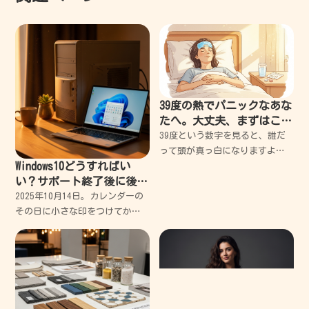
39度の熱でパニックなあな
たへ。大丈夫、まずはこれ
を読んで。失敗から学んだ
39度という数字を見ると、誰だ
安心の対処法
って頭が真っ白になりますよ
Windows10どうすればい
ね。私もかつて、高熱にうなさ
い？サポート終了後に後悔
れながらパニックになり、何を
しないための対策法
すべきか分からず泣きそうにな
2025年10月14日。カレンダーの
った経験があります。 でも大丈
その日に小さな印をつけてか
夫、まずは深呼吸してくだ
ら、私は自分の古いPCを眺める
時間が増えました。 長年連れ添
った仕事道具には、どうしても
愛着が湧くものです。キーボー
ドの隙間に詰まっ