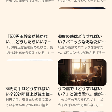
き出しの奥からひょっこり顔を
りながら、ようやくカートに入
出した「2000円札」。懐かしい
れた欲しかった限定品。カード
なと思う反面、正直「これ、ど
情報を入力して、さあ注文確定
うすればいいんだ？」って一瞬
だと思った瞬間に表示されたあ
フリーズしちゃうよね。僕も
の「白い画面」。 パスワードを
昔、ラッキーだと思って財布に
入力してくださいと言わ
入
「500円玉貯金が続かな
40度の熱はどうすればい
い...どうしたらいい？」
い？パニックなあなたに寄
挫折だらけの私でも10万円
り添う、失敗しない緊急対
「500円玉貯金を始めたけど、気
40度の高熱でパニックなあなた
貯めた3つのコツ
処ガイド
づけば財布から消えている…」そ
へ。SEOコンサルが教える「失敗
んな経験、ありませんか？実は
しない」対処法 体温計に
私も、過去に何度も挫折しては
「40.0」という数字が出た瞬
「自分には根性がないんだ」と
間、頭が真っ白になって心臓が
落ち込んできた一人です。で
バクバクしますよね。 私も過去
も、あるとき視点を変えただけ
に一人暮らしで
84円切手はどうすればい
うつ病で「どうすればい
い？2024年値上げ後の使い
い？」と迷う君へ。僕が失
道を失敗から学ぶ解決ガイ
敗から学んだ心の休ませ方
84円切手、引き出しの奥に眠っ
「もう何も考えられない」「ど
ド
ていませんか？2024年の値上げ
うすればいいか分からない」
で「もう使えないの？」と不安
と、暗闇の中で立ち止まってい