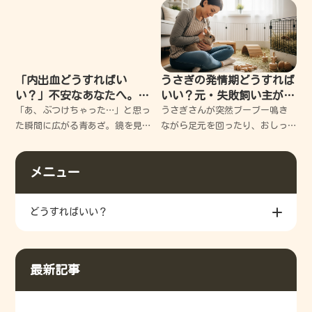
になりますよね。でも大丈夫、
るあなたへ。今のあなたは、決
私もかつて古い切手を使いそび
してダメな人間ではありませ
れて大失敗した経験があります
ん。ただ少し、心がガス欠を起
が、実は賢い使い道がたくさ
こしてしまっただけなんです。
僕も何度
「内出血どうすればい
うさぎの発情期どうすれば
い？」不安なあなたへ。す
いい？元・失敗飼い主が教
ぐできる応急処置と早く治
える、愛兎と穏やかに過ご
「あ、ぶつけちゃった…」と思っ
うさぎさんが突然ブーブー鳴き
すコツを徹底解説
す3つの秘訣
た瞬間に広がる青あざ。鏡を見
ながら足元を回ったり、おしっ
るたびにため息が出て、いつ治
こを飛ばしたり…。どうしていい
るのか不安になりますよね。 で
か分からず、つい声を荒らげて
メニュー
も安心してください。今からお
しまった過去の私と同じように
伝えする正しいケアを知れば、
悩んでいませんか？今回は、私
その不安は「早く治る期
の失敗談を交えつつ、愛兎と穏
どうすればいい？
や
最新記事