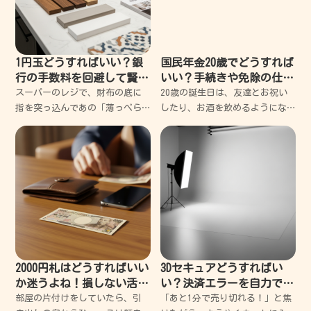
1円玉どうすればいい？銀
国民年金20歳でどうすれば
行の手数料を回避して賢く
いい？手続きや免除の仕組
使い切るコツ
みを優しく教えるね
スーパーのレジで、財布の底に
20歳の誕生日は、友達とお祝い
指を突っ込んであの「薄っぺら
したり、お酒を飲めるようにな
な銀色の粒」を探す時間は、控
ったりして、ちょっと大人にな
えめに言っても苦痛だ。 後ろに
った気分でワクワクするよね。
並ぶおじさんの舌打ちが聞こえ
でも、そんな楽しい気分のとこ
てくるような気がして、結局諦
ろに、日本年金機構から「国民
めて千円札を出してしまう
年金」と書かれた青い封筒やハ
ガ
2000円札はどうすればいい
3Dセキュアどうすればい
か迷うよね！損しない活用
い？決済エラーを自力で突
法を失敗談から紹介
破する超簡単解決ガイド
部屋の片付けをしていたら、引
「あと1分で売り切れる！」と焦