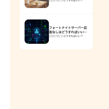
2026/05/24
どうすればいい？
現実的な5つの解決策
フォートナイトサーバー応
答なしはどうすればいい？
2026/05/23
どうすればいい？
即復旧への道しるべ