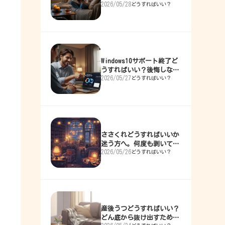
2026/05/28
どうすればいい？
ら抜け出した整理術
Windows10サポート終了ど
うすればいい？後悔しない
2026/05/27
どうすればいい？
ための全対策
ささくれどうすればいいか
迷う方へ。何度も剥いて痛
2026/05/26
どうすればいい？
めた私の解決ガイド
産後うつどうすればいい？
どん底から抜け出すための