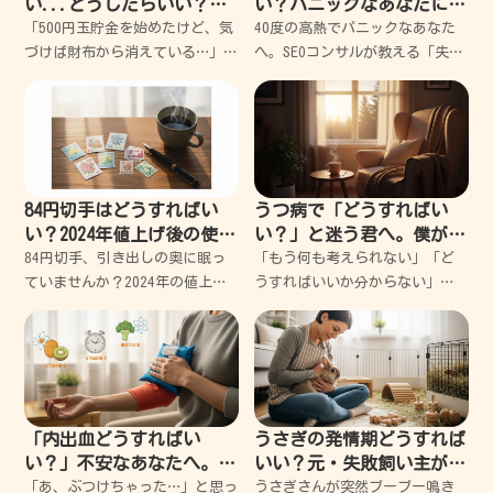
い...どうしたらいい？」
い？パニックなあなたに寄
挫折だらけの私でも10万円
り添う、失敗しない緊急対
「500円玉貯金を始めたけど、気
40度の高熱でパニックなあなた
貯めた3つのコツ
処ガイド
づけば財布から消えている…」そ
へ。SEOコンサルが教える「失敗
んな経験、ありませんか？実は
しない」対処法 体温計に
私も、過去に何度も挫折しては
「40.0」という数字が出た瞬
「自分には根性がないんだ」と
間、頭が真っ白になって心臓が
落ち込んできた一人です。で
バクバクしますよね。 私も過去
も、あるとき視点を変えただけ
に一人暮らしで
84円切手はどうすればい
うつ病で「どうすればい
い？2024年値上げ後の使い
い？」と迷う君へ。僕が失
道を失敗から学ぶ解決ガイ
敗から学んだ心の休ませ方
84円切手、引き出しの奥に眠っ
「もう何も考えられない」「ど
ド
ていませんか？2024年の値上げ
うすればいいか分からない」
で「もう使えないの？」と不安
と、暗闇の中で立ち止まってい
になりますよね。でも大丈夫、
るあなたへ。今のあなたは、決
私もかつて古い切手を使いそび
してダメな人間ではありませ
れて大失敗した経験があります
ん。ただ少し、心がガス欠を起
が、実は賢い使い道がたくさ
こしてしまっただけなんです。
僕も何度
「内出血どうすればい
うさぎの発情期どうすれば
い？」不安なあなたへ。す
いい？元・失敗飼い主が教
ぐできる応急処置と早く治
える、愛兎と穏やかに過ご
「あ、ぶつけちゃった…」と思っ
うさぎさんが突然ブーブー鳴き