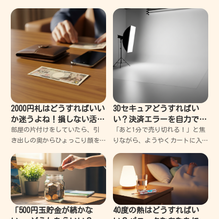
な銀色の粒」を探す時間は、控
ったりして、ちょっと大人にな
えめに言っても苦痛だ。 後ろに
った気分でワクワクするよね。
並ぶおじさんの舌打ちが聞こえ
でも、そんな楽しい気分のとこ
てくるような気がして、結局諦
ろに、日本年金機構から「国民
めて千円札を出してしまう
年金」と書かれた青い封筒やハ
ガ
2000円札はどうすればいい
3Dセキュアどうすればい
か迷うよね！損しない活用
い？決済エラーを自力で突
法を失敗談から紹介
破する超簡単解決ガイド
部屋の片付けをしていたら、引
「あと1分で売り切れる！」と焦
き出しの奥からひょっこり顔を
りながら、ようやくカートに入
出した「2000円札」。懐かしい
れた欲しかった限定品。カード
なと思う反面、正直「これ、ど
情報を入力して、さあ注文確定
うすればいいんだ？」って一瞬
だと思った瞬間に表示されたあ
フリーズしちゃうよね。僕も
の「白い画面」。 パスワードを
昔、ラッキーだと思って財布に
入力してくださいと言わ
入
「500円玉貯金が続かな
40度の熱はどうすればい