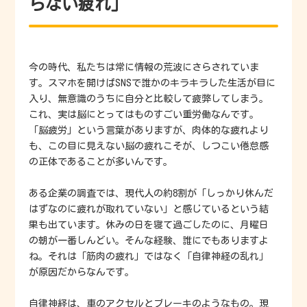
らない疲れ」
今の時代、私たちは常に情報の荒波にさらされていま
す。スマホを開けばSNSで誰かのキラキラした生活が目に
入り、無意識のうちに自分と比較して疲弊してしまう。
これ、実は脳にとってはものすごい重労働なんです。
「脳疲労」という言葉がありますが、肉体的な疲れより
も、この目に見えない脳の疲れこそが、しつこい倦怠感
の正体であることが多いんです。
ある企業の調査では、現代人の約8割が「しっかり休んだ
はずなのに疲れが取れていない」と感じているという結
果も出ています。休みの日を寝て過ごしたのに、月曜日
の朝が一番しんどい。そんな経験、誰にでもありますよ
ね。それは「筋肉の疲れ」ではなく「自律神経の乱れ」
が原因だからなんです。
自律神経は、車のアクセルとブレーキのようなもの。現