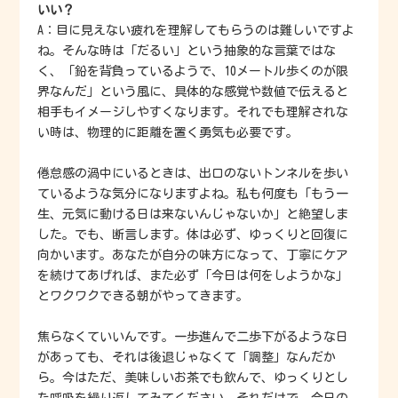
いい？
A：目に見えない疲れを理解してもらうのは難しいですよ
ね。そんな時は「だるい」という抽象的な言葉ではな
く、「鉛を背負っているようで、10メートル歩くのが限
界なんだ」という風に、具体的な感覚や数値で伝えると
相手もイメージしやすくなります。それでも理解されな
い時は、物理的に距離を置く勇気も必要です。
倦怠感の渦中にいるときは、出口のないトンネルを歩い
ているような気分になりますよね。私も何度も「もう一
生、元気に動ける日は来ないんじゃないか」と絶望しま
した。でも、断言します。体は必ず、ゆっくりと回復に
向かいます。あなたが自分の味方になって、丁寧にケア
を続けてあげれば、また必ず「今日は何をしようかな」
とワクワクできる朝がやってきます。
焦らなくていいんです。一歩進んで二歩下がるような日
があっても、それは後退じゃなくて「調整」なんだか
ら。今はただ、美味しいお茶でも飲んで、ゆっくりとし
た呼吸を繰り返してみてください。それだけで、今日の