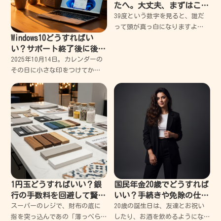
たへ。大丈夫、まずはこれ
を読んで。失敗から学んだ
39度という数字を見ると、誰だ
安心の対処法
って頭が真っ白になりますよ
Windows10どうすればい
ね。私もかつて、高熱にうなさ
い？サポート終了後に後悔
れながらパニックになり、何を
しないための対策法
すべきか分からず泣きそうにな
2025年10月14日。カレンダーの
った経験があります。 でも大丈
その日に小さな印をつけてか
夫、まずは深呼吸してくだ
ら、私は自分の古いPCを眺める
時間が増えました。 長年連れ添
った仕事道具には、どうしても
愛着が湧くものです。キーボー
ドの隙間に詰まっ
1円玉どうすればいい？銀
国民年金20歳でどうすれば
行の手数料を回避して賢く
いい？手続きや免除の仕組
使い切るコツ
みを優しく教えるね
スーパーのレジで、財布の底に
20歳の誕生日は、友達とお祝い
指を突っ込んであの「薄っぺら
したり、お酒を飲めるようにな