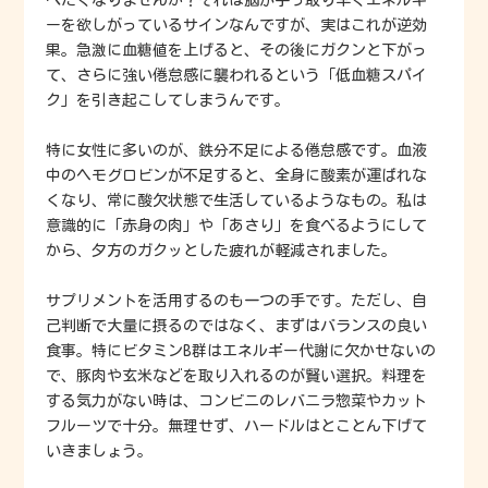
べたくなりませんか？それは脳が手っ取り早くエネルギ
ーを欲しがっているサインなんですが、実はこれが逆効
果。急激に血糖値を上げると、その後にガクンと下がっ
て、さらに強い倦怠感に襲われるという「低血糖スパイ
ク」を引き起こしてしまうんです。
特に女性に多いのが、鉄分不足による倦怠感です。血液
中のヘモグロビンが不足すると、全身に酸素が運ばれな
くなり、常に酸欠状態で生活しているようなもの。私は
意識的に「赤身の肉」や「あさり」を食べるようにして
から、夕方のガクッとした疲れが軽減されました。
サプリメントを活用するのも一つの手です。ただし、自
己判断で大量に摂るのではなく、まずはバランスの良い
食事。特にビタミンB群はエネルギー代謝に欠かせないの
で、豚肉や玄米などを取り入れるのが賢い選択。料理を
する気力がない時は、コンビニのレバニラ惣菜やカット
フルーツで十分。無理せず、ハードルはとことん下げて
いきましょう。