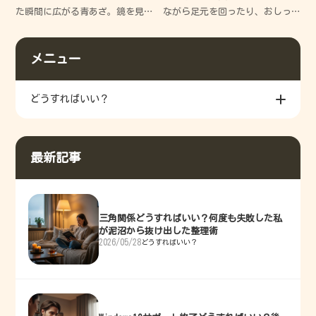
すコツを徹底解説
す3つの秘訣
た瞬間に広がる青あざ。鏡を見
ながら足元を回ったり、おしっ
るたびにため息が出て、いつ治
こを飛ばしたり…。どうしていい
るのか不安になりますよね。 で
か分からず、つい声を荒らげて
メニュー
も安心してください。今からお
しまった過去の私と同じように
伝えする正しいケアを知れば、
悩んでいませんか？今回は、私
その不安は「早く治る期
の失敗談を交えつつ、愛兎と穏
どうすればいい？
や
最新記事
三角関係どうすればいい？何度も失敗した私
が泥沼から抜け出した整理術
2026/05/28
どうすればいい？