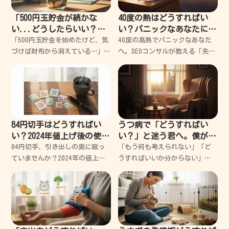
昔、ラッキーだと思って財布に
入力してくださいと言わ
入
「500円玉貯金が続かな
40度の熱はどうすればい
い...どうしたらいい？」
い？パニックなあなたに寄
挫折だらけの私でも10万円
り添う、失敗しない緊急対
「500円玉貯金を始めたけど、気
40度の高熱でパニックなあなた
貯めた3つのコツ
処ガイド
づけば財布から消えている…」そ
へ。SEOコンサルが教える「失敗
んな経験、ありませんか？実は
しない」対処法 体温計に
私も、過去に何度も挫折しては
「40.0」という数字が出た瞬
「自分には根性がないんだ」と
間、頭が真っ白になって心臓が
落ち込んできた一人です。で
バクバクしますよね。 私も過去
も、あるとき視点を変えただけ
に一人暮らしで
84円切手はどうすればい
うつ病で「どうすればい
い？2024年値上げ後の使い
い？」と迷う君へ。僕が失
道を失敗から学ぶ解決ガイ
敗から学んだ心の休ませ方
84円切手、引き出しの奥に眠っ
「もう何も考えられない」「ど
ド
ていませんか？2024年の値上げ
うすればいいか分からない」
で「もう使えないの？」と不安
と、暗闇の中で立ち止まってい
になりますよね。でも大丈夫、
るあなたへ。今のあなたは、決
私もかつて古い切手を使いそび
してダメな人間ではありませ
れて大失敗した経験があります
ん。ただ少し、心がガス欠を起
が、実は賢い使い道がたくさ
こしてしまっただけなんです。
僕も何度