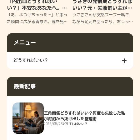
「内出血どうすればい
うさぎの発情期どうすれば
い？」不安なあなたへ。す
いい？元・失敗飼い主が教
ぐできる応急処置と早く治
える、愛兎と穏やかに過ご
「あ、ぶつけちゃった…」と思っ
うさぎさんが突然ブーブー鳴き
すコツを徹底解説
す3つの秘訣
た瞬間に広がる青あざ。鏡を見
ながら足元を回ったり、おしっ
るたびにため息が出て、いつ治
こを飛ばしたり…。どうしていい
るのか不安になりますよね。 で
か分からず、つい声を荒らげて
メニュー
も安心してください。今からお
しまった過去の私と同じように
伝えする正しいケアを知れば、
悩んでいませんか？今回は、私
その不安は「早く治る期
の失敗談を交えつつ、愛兎と穏
どうすればいい？
や
最新記事
三角関係どうすればいい？何度も失敗した私
が泥沼から抜け出した整理術
2026/05/28
どうすればいい？