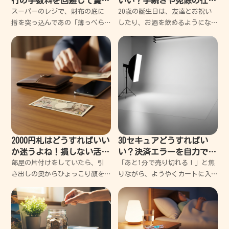
行の手数料を回避して賢く
いい？手続きや免除の仕組
使い切るコツ
みを優しく教えるね
スーパーのレジで、財布の底に
20歳の誕生日は、友達とお祝い
指を突っ込んであの「薄っぺら
したり、お酒を飲めるようにな
な銀色の粒」を探す時間は、控
ったりして、ちょっと大人にな
えめに言っても苦痛だ。 後ろに
った気分でワクワクするよね。
並ぶおじさんの舌打ちが聞こえ
でも、そんな楽しい気分のとこ
てくるような気がして、結局諦
ろに、日本年金機構から「国民
めて千円札を出してしまう
年金」と書かれた青い封筒やハ
ガ
2000円札はどうすればいい
3Dセキュアどうすればい
か迷うよね！損しない活用
い？決済エラーを自力で突
法を失敗談から紹介
破する超簡単解決ガイド
部屋の片付けをしていたら、引
「あと1分で売り切れる！」と焦
き出しの奥からひょっこり顔を
りながら、ようやくカートに入
出した「2000円札」。懐かしい
れた欲しかった限定品。カード
なと思う反面、正直「これ、ど
情報を入力して、さあ注文確定
うすればいいんだ？」って一瞬
だと思った瞬間に表示されたあ
フリーズしちゃうよね。僕も
の「白い画面」。 パスワードを