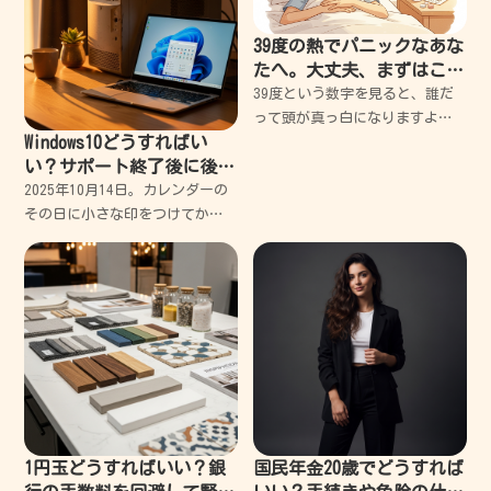
39度の熱でパニックなあな
たへ。大丈夫、まずはこれ
を読んで。失敗から学んだ
39度という数字を見ると、誰だ
安心の対処法
って頭が真っ白になりますよ
Windows10どうすればい
ね。私もかつて、高熱にうなさ
い？サポート終了後に後悔
れながらパニックになり、何を
しないための対策法
すべきか分からず泣きそうにな
2025年10月14日。カレンダーの
った経験があります。 でも大丈
その日に小さな印をつけてか
夫、まずは深呼吸してくだ
ら、私は自分の古いPCを眺める
時間が増えました。 長年連れ添
った仕事道具には、どうしても
愛着が湧くものです。キーボー
ドの隙間に詰まっ
1円玉どうすればいい？銀
国民年金20歳でどうすれば