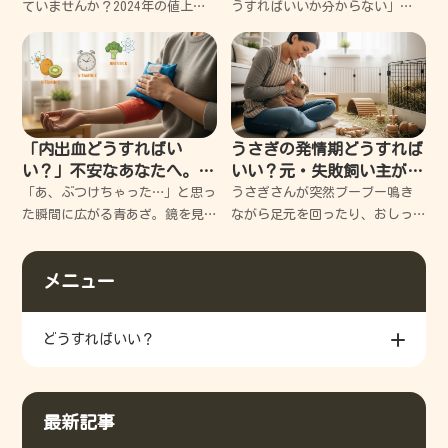
ド
ていませんか？2024年の値上げ
うすればいいか分からない」
で「もう使えないの？」と不安
と、暗闇の中で立ち止まってい
になりますよね。でも大丈夫、
るあなたへ。今のあなたは、決
私もかつて古い切手を使いそび
してダメな人間ではありませ
れて大失敗した経験があります
ん。ただ少し、心がガス欠を起
が、実は賢い使い道がたくさ
こしてしまっただけなんです。
僕も何度
「内出血どうすればい
うさぎの発情期どうすれば
い？」不安なあなたへ。す
いい？元・失敗飼い主が教
ぐできる応急処置と早く治
える、愛兎と穏やかに過ご
「あ、ぶつけちゃった…」と思っ
うさぎさんが突然ブーブー鳴き
すコツを徹底解説
す3つの秘訣
た瞬間に広がる青あざ。鏡を見
ながら足元を回ったり、おしっ
るたびにため息が出て、いつ治
こを飛ばしたり…。どうしていい
るのか不安になりますよね。 で
か分からず、つい声を荒らげて
メニュー
も安心してください。今からお
しまった過去の私と同じように
伝えする正しいケアを知れば、
悩んでいませんか？今回は、私
その不安は「早く治る期
の失敗談を交えつつ、愛兎と穏
どうすればいい？
や
最新記事