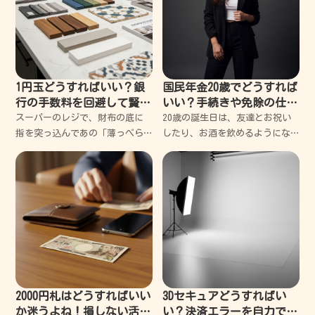
ドの隙間に詰まっ
1円玉どうすればいい？銀
国民年金20歳でどうすれば
行の手数料を回避して賢く
いい？手続きや免除の仕組
使い切るコツ
みを優しく教えるね
スーパーのレジで、財布の底に
20歳の誕生日は、友達とお祝い
指を突っ込んであの「薄っぺら
したり、お酒を飲めるようにな
な銀色の粒」を探す時間は、控
ったりして、ちょっと大人にな
えめに言っても苦痛だ。 後ろに
った気分でワクワクするよね。
並ぶおじさんの舌打ちが聞こえ
でも、そんな楽しい気分のとこ
てくるような気がして、結局諦
ろに、日本年金機構から「国民
めて千円札を出してしまう
年金」と書かれた青い封筒やハ
ガ
2000円札はどうすればいい
3Dセキュアどうすればい
か迷うよね！損しない活用
い？決済エラーを自力で突