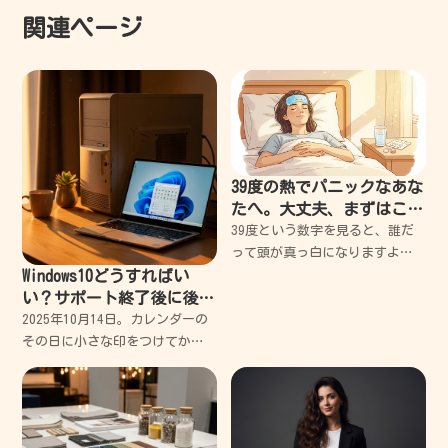
関連ページ
39度の熱でパニックなあな
たへ。大丈夫、まずはこれ
を読んで。失敗から学んだ
39度という数字を見ると、誰だ
安心の対処法
って頭が真っ白になりますよ
Windows10どうすればい
ね。私もかつて、高熱にうなさ
い？サポート終了後に後悔
れながらパニックになり、何を
しないための対策法
すべきか分からず泣きそうにな
2025年10月14日。カレンダーの
った経験があります。 でも大丈
その日に小さな印をつけてか
夫、まずは深呼吸してくだ
ら、私は自分の古いPCを眺める
時間が増えました。 長年連れ添
った仕事道具には、どうしても
愛着が湧くものです。キーボー