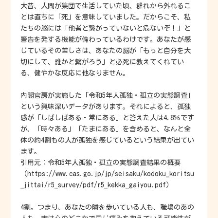
大昔、人間が集団で生活していた頃、群れから外れるこ
とは直ちに「死」を意味していました。だからこそ、私
たちの脳には「他者と繋がっていないと危ないぞ！」と
警告を発する機能が備わっているわけです。あなたが感
じているその苦しさは、あなたの脳が「もっと自分を大
切にして、誰かと繋がろう」と必死に教えてくれてい
る、健やかな反応に他なりません。
内閣官房が実施した「令和5年人孤独・孤立の実態調査」
という興味深いデータがあります。それによると、孤独
感が「しばしばある・常にある」と答えた人は4.8％です
が、「時々ある」「たまにある」を含めると、なんと全
体の約4割もの人が孤独を感じているという結果が出てい
ます。
引用元：令和5年人孤独・孤立の実態調査結果の概要
（https://www.cas.go.jp/jp/seisaku/kodoku_koritsu
_jittai/r5_survey/pdf/r5_kekka_gaiyou.pdf）
4割。つまり、あなたの隣を歩いている人も、職場のあの