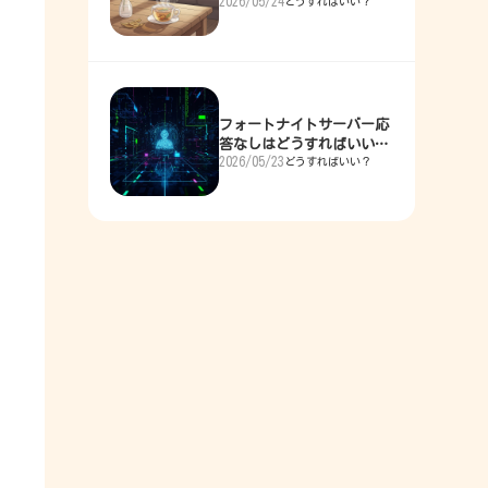
2026/05/24
どうすればいい？
現実的な5つの解決策
フォートナイトサーバー応
答なしはどうすればいい？
2026/05/23
どうすればいい？
即復旧への道しるべ