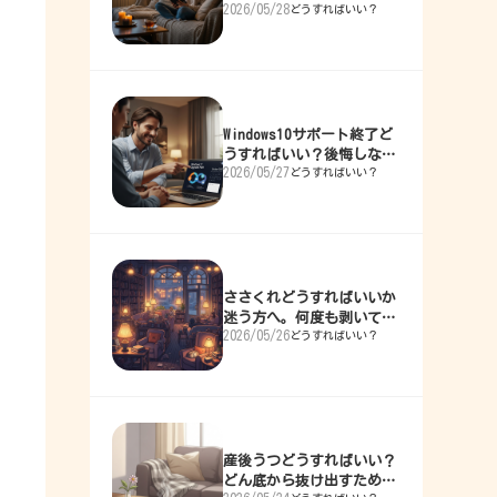
2026/05/28
どうすればいい？
ら抜け出した整理術
Windows10サポート終了ど
うすればいい？後悔しない
2026/05/27
どうすればいい？
ための全対策
ささくれどうすればいいか
迷う方へ。何度も剥いて痛
2026/05/26
どうすればいい？
めた私の解決ガイド
産後うつどうすればいい？
どん底から抜け出すための