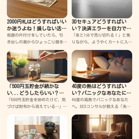
2000円札はどうすればいい
3Dセキュアどうすればい
か迷うよね！損しない活用
い？決済エラーを自力で突
法を失敗談から紹介
破する超簡単解決ガイド
部屋の片付けをしていたら、引
「あと1分で売り切れる！」と焦
き出しの奥からひょっこり顔を
りながら、ようやくカートに入
出した「2000円札」。懐かしい
れた欲しかった限定品。カード
なと思う反面、正直「これ、ど
情報を入力して、さあ注文確定
うすればいいんだ？」って一瞬
だと思った瞬間に表示されたあ
フリーズしちゃうよね。僕も
の「白い画面」。 パスワードを
昔、ラッキーだと思って財布に
入力してくださいと言わ
入
「500円玉貯金が続かな
40度の熱はどうすればい
い...どうしたらいい？」
い？パニックなあなたに寄
挫折だらけの私でも10万円
り添う、失敗しない緊急対
「500円玉貯金を始めたけど、気
40度の高熱でパニックなあなた
貯めた3つのコツ
処ガイド
づけば財布から消えている…」そ
へ。SEOコンサルが教える「失敗
んな経験、ありませんか？実は
しない」対処法 体温計に
私も、過去に何度も挫折しては
「40.0」という数字が出た瞬
「自分には根性がないんだ」と
間、頭が真っ白になって心臓が
落ち込んできた一人です。で
バクバクしますよね。 私も過去