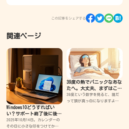
この記事をシェアする
関連ページ
39度の熱でパニックなあな
たへ。大丈夫、まずはこれ
を読んで。失敗から学んだ
39度という数字を見ると、誰だ
安心の対処法
って頭が真っ白になりますよ
Windows10どうすればい
ね。私もかつて、高熱にうなさ
い？サポート終了後に後悔
れながらパニックになり、何を
しないための対策法
すべきか分からず泣きそうにな
2025年10月14日。カレンダーの
った経験があります。 でも大丈
その日に小さな印をつけてか