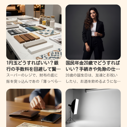
夫、まずは深呼吸してくだ
ら、私は自分の古いPCを眺める
時間が増えました。 長年連れ添
った仕事道具には、どうしても
愛着が湧くものです。キーボー
ドの隙間に詰まっ
1円玉どうすればいい？銀
国民年金20歳でどうすれば
行の手数料を回避して賢く
いい？手続きや免除の仕組
使い切るコツ
みを優しく教えるね
スーパーのレジで、財布の底に
20歳の誕生日は、友達とお祝い
指を突っ込んであの「薄っぺら
したり、お酒を飲めるようにな
な銀色の粒」を探す時間は、控
ったりして、ちょっと大人にな
えめに言っても苦痛だ。 後ろに
った気分でワクワクするよね。
並ぶおじさんの舌打ちが聞こえ
でも、そんな楽しい気分のとこ
てくるような気がして、結局諦
ろに、日本年金機構から「国民
めて千円札を出してしまう
年金」と書かれた青い封筒やハ
ガ