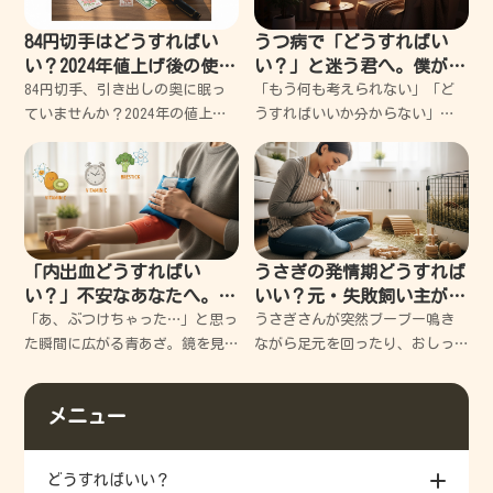
も、あるとき視点を変えただけ
に一人暮らしで
84円切手はどうすればい
うつ病で「どうすればい
い？2024年値上げ後の使い
い？」と迷う君へ。僕が失
道を失敗から学ぶ解決ガイ
敗から学んだ心の休ませ方
84円切手、引き出しの奥に眠っ
「もう何も考えられない」「ど
ド
ていませんか？2024年の値上げ
うすればいいか分からない」
で「もう使えないの？」と不安
と、暗闇の中で立ち止まってい
になりますよね。でも大丈夫、
るあなたへ。今のあなたは、決
私もかつて古い切手を使いそび
してダメな人間ではありませ
れて大失敗した経験があります
ん。ただ少し、心がガス欠を起
が、実は賢い使い道がたくさ
こしてしまっただけなんです。
僕も何度
「内出血どうすればい
うさぎの発情期どうすれば
い？」不安なあなたへ。す
いい？元・失敗飼い主が教
ぐできる応急処置と早く治
える、愛兎と穏やかに過ご
「あ、ぶつけちゃった…」と思っ
うさぎさんが突然ブーブー鳴き
すコツを徹底解説
す3つの秘訣
た瞬間に広がる青あざ。鏡を見
ながら足元を回ったり、おしっ
るたびにため息が出て、いつ治
こを飛ばしたり…。どうしていい
るのか不安になりますよね。 で
か分からず、つい声を荒らげて
メニュー
も安心してください。今からお
しまった過去の私と同じように
伝えする正しいケアを知れば、
悩んでいませんか？今回は、私
その不安は「早く治る期
の失敗談を交えつつ、愛兎と穏
どうすればいい？
や