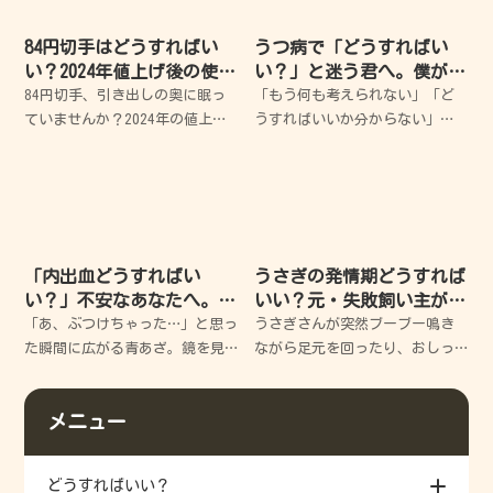
も、あるとき視点を変えただけ
に一人暮らしで
84円切手はどうすればい
うつ病で「どうすればい
い？2024年値上げ後の使い
い？」と迷う君へ。僕が失
道を失敗から学ぶ解決ガイ
敗から学んだ心の休ませ方
84円切手、引き出しの奥に眠っ
「もう何も考えられない」「ど
ド
ていませんか？2024年の値上げ
うすればいいか分からない」
で「もう使えないの？」と不安
と、暗闇の中で立ち止まってい
になりますよね。でも大丈夫、
るあなたへ。今のあなたは、決
私もかつて古い切手を使いそび
してダメな人間ではありませ
れて大失敗した経験があります
ん。ただ少し、心がガス欠を起
が、実は賢い使い道がたくさ
こしてしまっただけなんです。
僕も何度
「内出血どうすればい
うさぎの発情期どうすれば
い？」不安なあなたへ。す
いい？元・失敗飼い主が教
ぐできる応急処置と早く治
える、愛兎と穏やかに過ご
「あ、ぶつけちゃった…」と思っ
うさぎさんが突然ブーブー鳴き
すコツを徹底解説
す3つの秘訣
た瞬間に広がる青あざ。鏡を見
ながら足元を回ったり、おしっ
るたびにため息が出て、いつ治
こを飛ばしたり…。どうしていい
るのか不安になりますよね。 で
か分からず、つい声を荒らげて
メニュー
も安心してください。今からお
しまった過去の私と同じように
伝えする正しいケアを知れば、
悩んでいませんか？今回は、私
その不安は「早く治る期
の失敗談を交えつつ、愛兎と穏
どうすればいい？