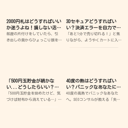
2000円札はどうすればいい
3Dセキュアどうすればい
か迷うよね！損しない活用
い？決済エラーを自力で突
法を失敗談から紹介
破する超簡単解決ガイド
部屋の片付けをしていたら、引
「あと1分で売り切れる！」と焦
き出しの奥からひょっこり顔を
りながら、ようやくカートに入
出した「2000円札」。懐かしい
れた欲しかった限定品。カード
なと思う反面、正直「これ、ど
情報を入力して、さあ注文確定
うすればいいんだ？」って一瞬
だと思った瞬間に表示されたあ
フリーズしちゃうよね。僕も
の「白い画面」。 パスワードを
昔、ラッキーだと思って財布に
入力してくださいと言わ
入
「500円玉貯金が続かな
40度の熱はどうすればい
い...どうしたらいい？」
い？パニックなあなたに寄
挫折だらけの私でも10万円
り添う、失敗しない緊急対
「500円玉貯金を始めたけど、気
40度の高熱でパニックなあなた
貯めた3つのコツ
処ガイド
づけば財布から消えている…」そ
へ。SEOコンサルが教える「失敗
んな経験、ありませんか？実は
しない」対処法 体温計に
私も、過去に何度も挫折しては
「40.0」という数字が出た瞬
「自分には根性がないんだ」と
間、頭が真っ白になって心臓が
落ち込んできた一人です。で
バクバクしますよね。 私も過去