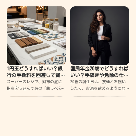
夫、まずは深呼吸してくだ
ら、私は自分の古いPCを眺める
時間が増えました。 長年連れ添
った仕事道具には、どうしても
愛着が湧くものです。キーボー
ドの隙間に詰まっ
1円玉どうすればいい？銀
国民年金20歳でどうすれば
行の手数料を回避して賢く
いい？手続きや免除の仕組
使い切るコツ
みを優しく教えるね
スーパーのレジで、財布の底に
20歳の誕生日は、友達とお祝い
指を突っ込んであの「薄っぺら
したり、お酒を飲めるようにな
な銀色の粒」を探す時間は、控
ったりして、ちょっと大人にな
えめに言っても苦痛だ。 後ろに
った気分でワクワクするよね。
並ぶおじさんの舌打ちが聞こえ
でも、そんな楽しい気分のとこ
てくるような気がして、結局諦
ろに、日本年金機構から「国民
めて千円札を出してしまう
年金」と書かれた青い封筒やハ
ガ