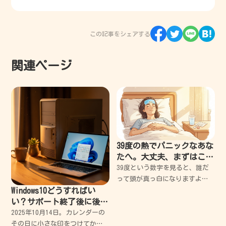
この記事をシェアする
関連ページ
39度の熱でパニックなあな
たへ。大丈夫、まずはこれ
を読んで。失敗から学んだ
39度という数字を見ると、誰だ
安心の対処法
って頭が真っ白になりますよ
Windows10どうすればい
ね。私もかつて、高熱にうなさ
い？サポート終了後に後悔
れながらパニックになり、何を
しないための対策法
すべきか分からず泣きそうにな
2025年10月14日。カレンダーの
った経験があります。 でも大丈
その日に小さな印をつけてか